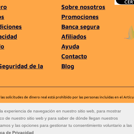
uro
Sobre nosotros
os
Promociones
diciones
Banca segura
vacidad
Afiliados
do
Ayuda
Contacto
Seguridad de la
Blog