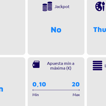
Jackpot
No
Thu
Apuesta mín a
máxima (€)
0,10
20
n
Min
Max