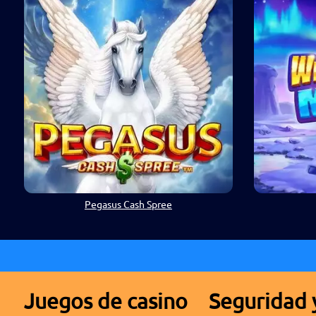
Pegasus Cash Spree
Juegos de casino
Seguridad 