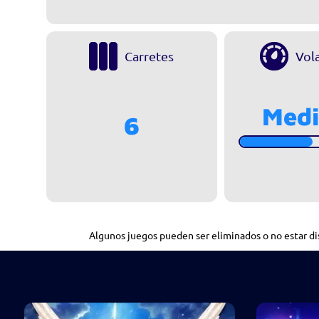
Carretes
Vola
Med
6
Algunos juegos pueden ser eliminados o no estar di