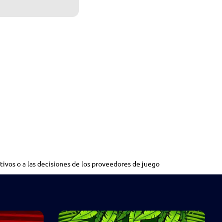
ivos o a las decisiones de los proveedores de juego