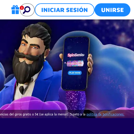
INICIAR SESIÓN
UNIRSE
cias del giros gratis o 5€ (se aplica la menor). Sujeto a la
política de bonificaciones.