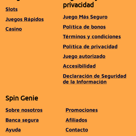
privacidad
Slots
Juego Más Seguro
Juegos Rápidos
Política de bonos
Casino
Términos y condiciones
Política de privacidad
Juego autorizado
Accesibilidad
Declaración de Seguridad
de la Información
Spin Genie
Sobre nosotros
Promociones
Banca segura
Afiliados
Ayuda
Contacto