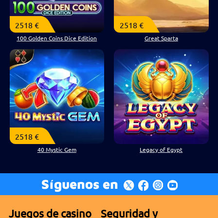
2518 €
2518 €
100 Golden Coins Dice Edition
Great Sparta
2518 €
40 Mystic Gem
Legacy of Egypt
Síguenos en
Juegos de casino
Seguridad y