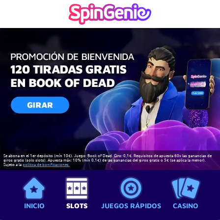
Se abona en el 1er depósito (mín 10€). Juego: Book of Dead. Giro: 0,1€. Requisitos de apuesta 60x las ganancias de
giros gratis (solo slots). Apuesta máx: 10% (mín 0,1€) de las ganancias del giros gratis o 5€ (se aplica la menor).
Sujeto a la
política de bonificaciones.
INICIO
SLOTS
JUEGOS RÁPIDOS
CASINO