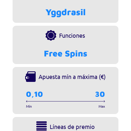
Yggdrasil
Funciones
Free Spins
Apuesta mín a máxima (€)
0,10
30
Min
Max
Líneas de premio