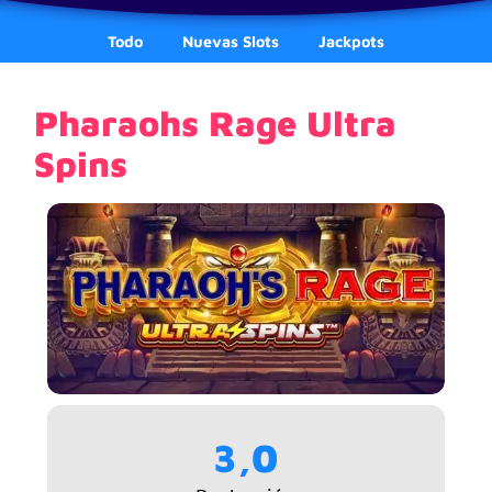
Todo
Nuevas Slots
Jackpots
Pharaohs Rage Ultra
Spins
3,0