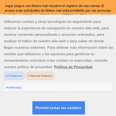
V: 2.16.1 All rights reserved. January 2025