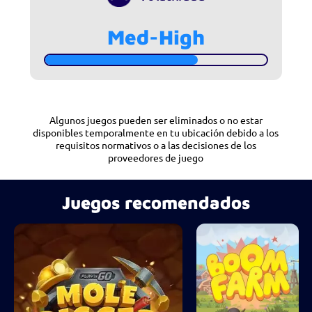
Med-High
Algunos juegos pueden ser eliminados o no estar
disponibles temporalmente en tu ubicación debido a los
requisitos normativos o a las decisiones de los
proveedores de juego
Juegos recomendados