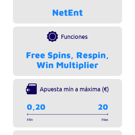
NetEnt
Funciones
Free Spins, Respin,
Win Multiplier
Apuesta mín a máxima (€)
0,20
20
Min
Max