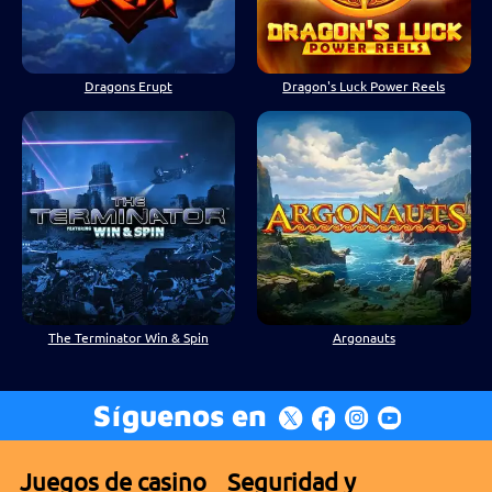
Dragons Erupt
Dragon's Luck Power Reels
The Terminator Win & Spin
Argonauts
Síguenos en
Juegos de casino
Seguridad y