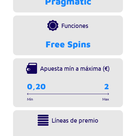
Pragmatic
Funciones
Free Spins
Apuesta mín a máxima (€)
0,20
2
Min
Max
Líneas de premio