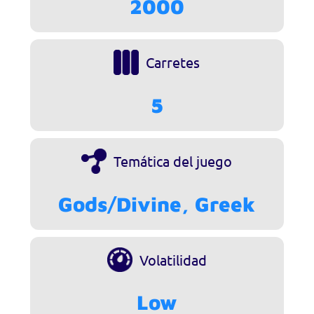
2000
Carretes
5
Temática del juego
Gods/Divine, Greek
Volatilidad
Low