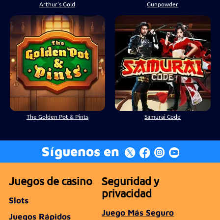
Arthur's Gold
Gunpowder
The Golden Pot & Pints
Samurai Code
Síguenos en
Juegos de casino
Seguridad y
privacidad
Slots
Juego Más Seguro
Juegos Rápidos