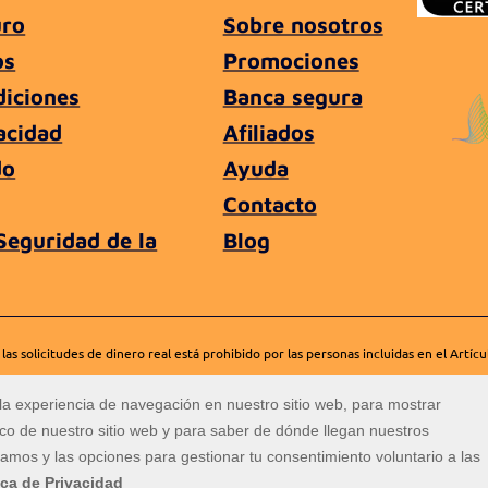
uro
Sobre nosotros
os
Promociones
diciones
Banca segura
vacidad
Afiliados
do
Ayuda
Contacto
Seguridad de la
Blog