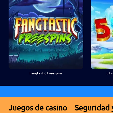
Fangtastic Freespins
5 F
Juegos de casino
Seguridad 