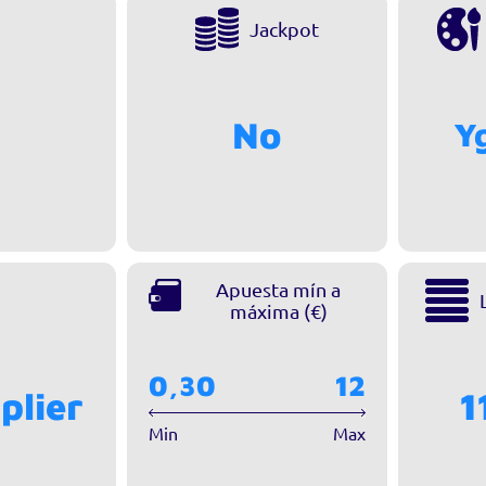
Jackpot
No
Y
Apuesta mín a
máxima (€)
0,30
12
plier
1
Min
Max