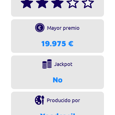
Mayor premio
19.975 €
Jackpot
No
Producido por