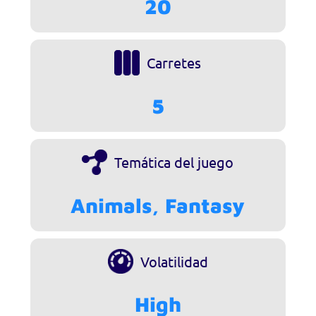
20
Carretes
5
Temática del juego
Animals, Fantasy
Volatilidad
High