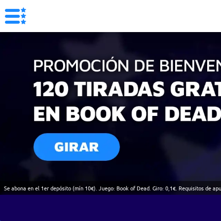
Se abona en el 1er depósito (mín 10€). Juego: Book of Dead. Giro: 0,1€. Requisitos de apue