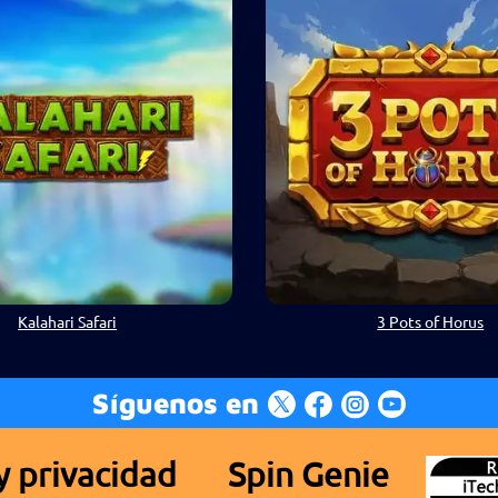
Kalahari Safari
3 Pots of Horus
Síguenos en
y privacidad
Spin Genie