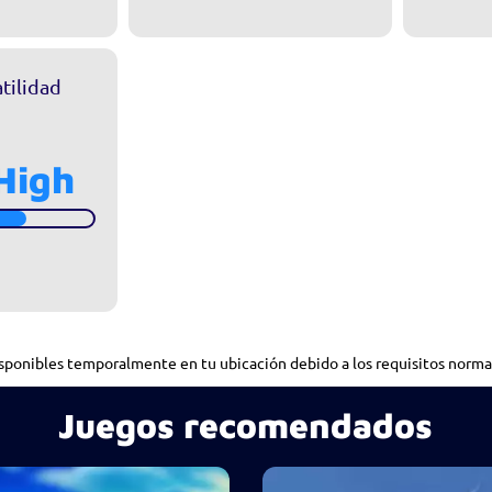
tilidad
High
sponibles temporalmente en tu ubicación debido a los requisitos normat
Juegos recomendados