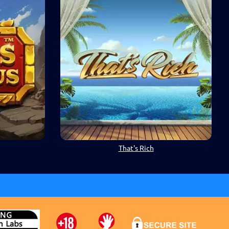
That's Rich