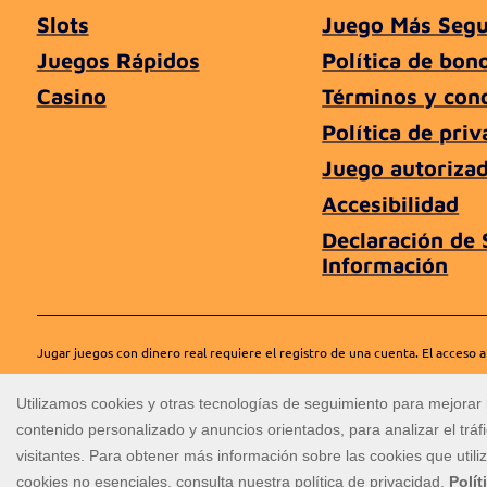
Slots
Juego Más Seg
Juegos Rápidos
Política de bon
Casino
Términos y con
Política de pri
Juego autoriza
Accesibilidad
Declaración de 
Información