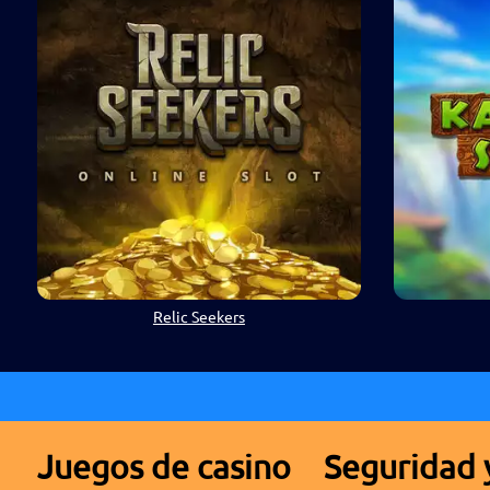
Relic Seekers
Juegos de casino
Seguridad 