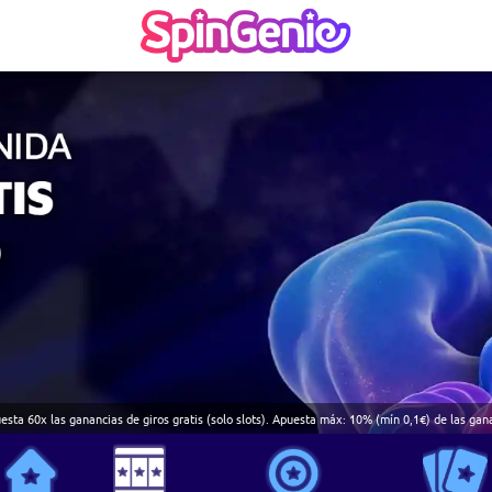
sta 60x las ganancias de giros gratis (solo slots). Apuesta máx: 10% (mín 0,1€) de las ganan