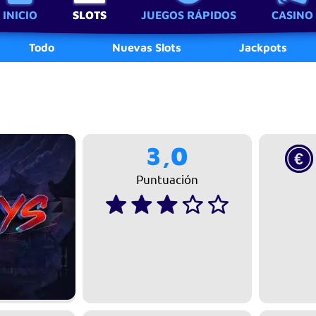
INICIO
SLOTS
JUEGOS RÁPIDOS
CASINO
Todo
Nuevas Slots
Jackpots
3,0
Puntuación