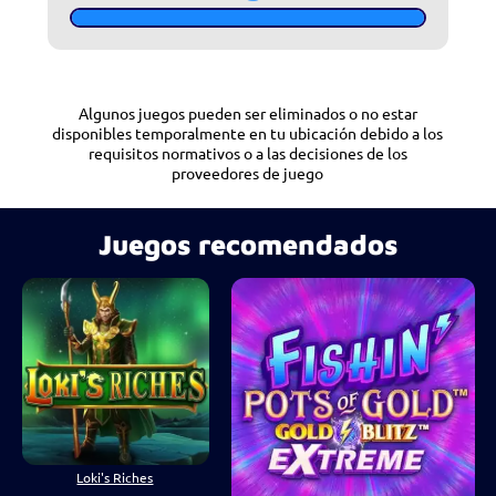
Algunos juegos pueden ser eliminados o no estar
disponibles temporalmente en tu ubicación debido a los
requisitos normativos o a las decisiones de los
proveedores de juego
Juegos recomendados
Loki's Riches