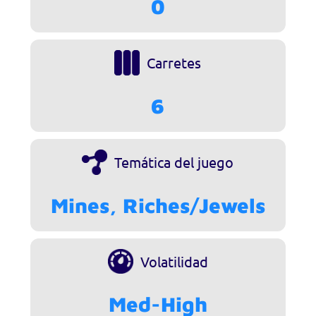
0
Carretes
6
Temática del juego
Mines, Riches/Jewels
Volatilidad
Med-High