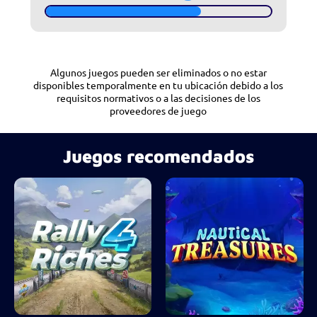
Algunos juegos pueden ser eliminados o no estar
disponibles temporalmente en tu ubicación debido a los
requisitos normativos o a las decisiones de los
proveedores de juego
Juegos recomendados