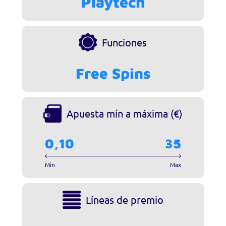
Playtech
Funciones
Free Spins
Apuesta mín a máxima (€)
0,10
35
Min
Max
Líneas de premio