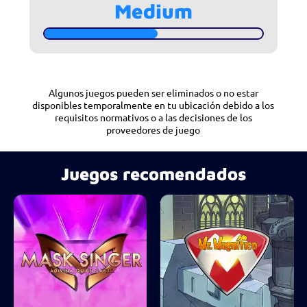
Medium
Algunos juegos pueden ser eliminados o no estar
disponibles temporalmente en tu ubicación debido a los
requisitos normativos o a las decisiones de los
proveedores de juego
Juegos recomendados