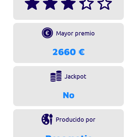
Mayor premio
2660 €
Jackpot
No
Producido por