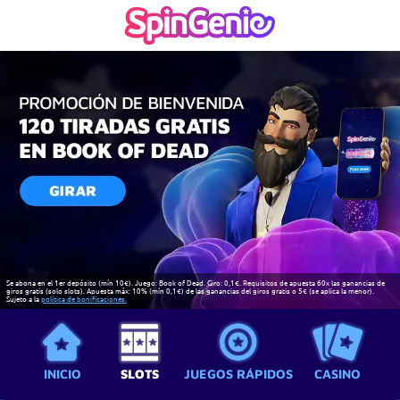
Se abona en el 1er depósito (mín 10€). Juego: Book of Dead. Giro: 0,1€. Requisitos de apuesta 60x las ganancias de
giros gratis (solo slots). Apuesta máx: 10% (mín 0,1€) de las ganancias del giros gratis o 5€ (se aplica la menor).
Sujeto a la
política de bonificaciones.
INICIO
SLOTS
JUEGOS RÁPIDOS
CASINO