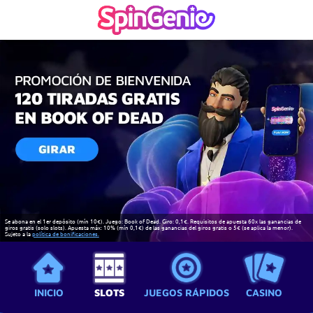
Se abona en el 1er depósito (mín 10€). Juego: Book of Dead. Giro: 0,1€. Requisitos de apuesta 60x las ganancias de
giros gratis (solo slots). Apuesta máx: 10% (mín 0,1€) de las ganancias del giros gratis o 5€ (se aplica la menor).
Sujeto a la
política de bonificaciones.
INICIO
SLOTS
JUEGOS RÁPIDOS
CASINO