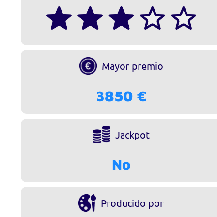
Mayor premio
3850 €
Jackpot
No
Producido por