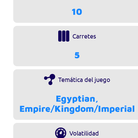
10
Carretes
5
Temática del juego
Egyptian,
Empire/Kingdom/Imperial
Volatilidad