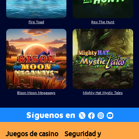
Fire Toad
Rex The Hunt
Bison Moon Megaways
Mighty Hat Mystic Tales
Síguenos en
Juegos de casino
Seguridad y