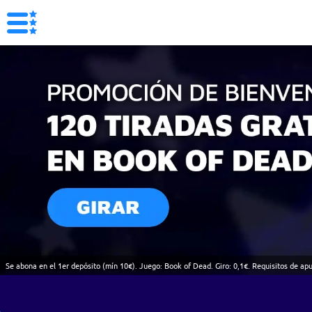
Se abona en el 1er depósito (mín 10€). Juego: Book of Dead. Giro: 0,1€. Requisitos de apue