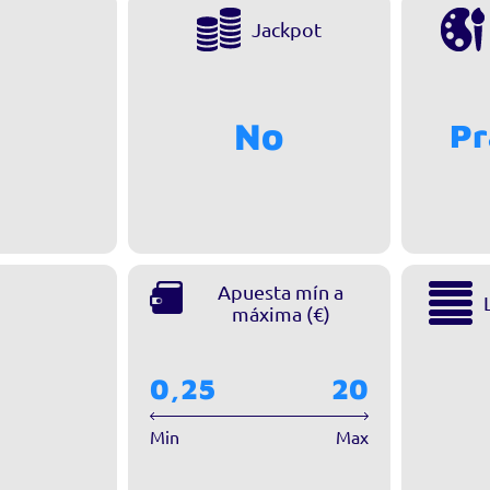
Jackpot
No
Pr
Apuesta mín a
máxima (€)
0,25
20
Min
Max