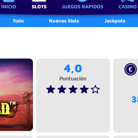
INICIO
SLOTS
JUEGOS RÁPIDOS
CASINO
Todo
Nuevas Slots
Jackpots
4,0
Puntuación
3