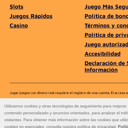
Slots
Juego Más Seg
Juegos Rápidos
Política de bon
Casino
Términos y con
Política de pri
Juego autoriza
Accesibilidad
Declaración de 
Información