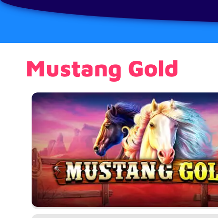
Mustang Gold