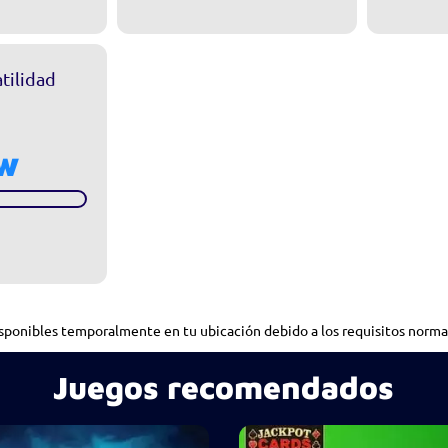
tilidad
w
sponibles temporalmente en tu ubicación debido a los requisitos normat
Juegos recomendados