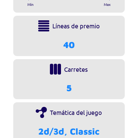
Min
Max
Líneas de premio
40
Carretes
5
Temática del juego
2d/3d, Classic