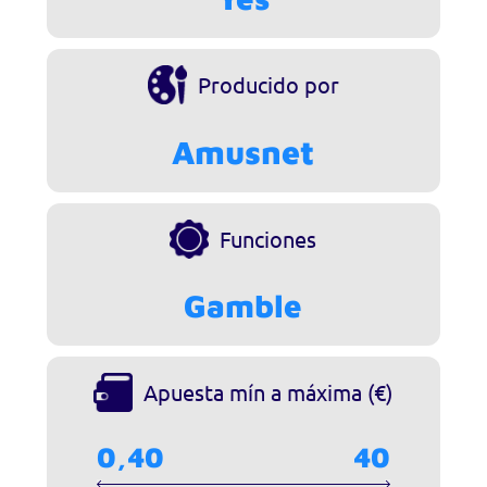
Producido por
Amusnet
Funciones
Gamble
Apuesta mín a máxima (€)
0,40
40