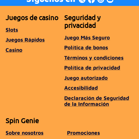
Juegos de casino
Seguridad y
privacidad
Slots
Juego Más Seguro
Juegos Rápidos
Política de bonos
Casino
Términos y condiciones
Política de privacidad
Juego autorizado
Accesibilidad
Declaración de Seguridad
de la Información
Spin Genie
Sobre nosotros
Promociones