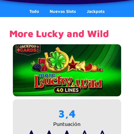
Todo
Nuevas Slots
Jackpots
More Lucky and Wild
3,4
Puntuación