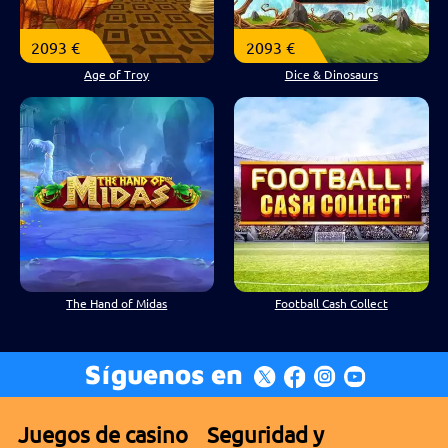
2093 €
2093 €
Age of Troy
Dice & Dinosaurs
The Hand of Midas
Football Cash Collect
Síguenos en
Juegos de casino
Seguridad y