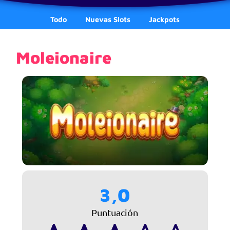
Todo
Nuevas Slots
Jackpots
Moleionaire
3,0
Puntuación