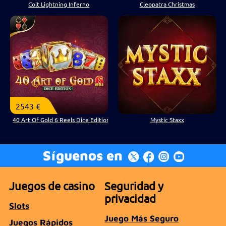
Colt Lightning Inferno
Cleopatra Christmas
2543 €
40 Art Of Gold 6 Reels Dice Edition
Mystic Staxx
Síguenos en
Juegos de casino
Seguridad y
privacidad
Slots
Juego Más Seguro
Juegos Rápidos