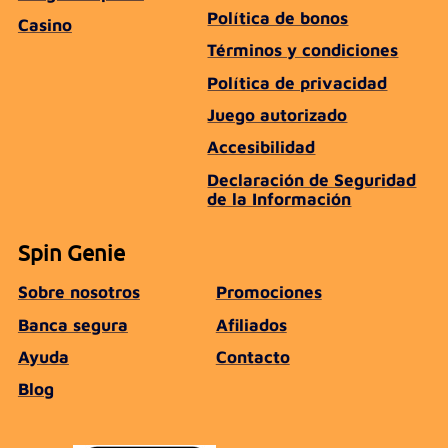
Política de bonos
Casino
Términos y condiciones
Política de privacidad
Juego autorizado
Accesibilidad
Declaración de Seguridad
de la Información
Spin Genie
Sobre nosotros
Promociones
Banca segura
Afiliados
Ayuda
Contacto
Blog