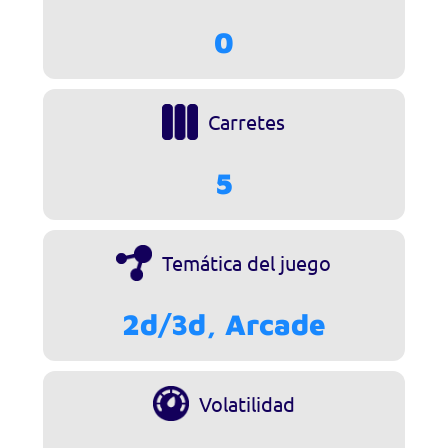
0
Carretes
5
Temática del juego
2d/3d, Arcade
Volatilidad