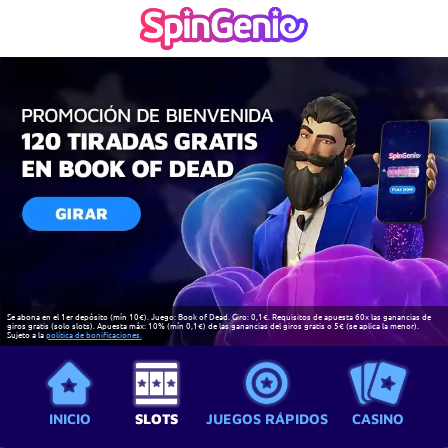
Se abona en el 1er depósito (mín 10€). Juego: Book of Dead. Giro: 0,1€. Requisitos de apuesta 60x las ganancias de
giros gratis (solo slots). Apuesta máx: 10% (mín 0,1€) de las ganancias del giros gratis o 5€ (se aplica la menor).
Sujeto a la
política de bonificaciones.
INICIO
SLOTS
JUEGOS RÁPIDOS
CASINO