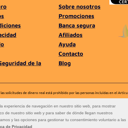
uro
Sobre nosotros
os
Promociones
diciones
Banca segura
vacidad
Afiliados
do
Ayuda
Contacto
Seguridad de la
Blog