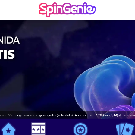
sta 60x las ganancias de giros gratis (solo slots). Apuesta máx: 10% (mín 0,1€) de las ganan