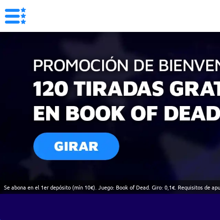
Se abona en el 1er depósito (mín 10€). Juego: Book of Dead. Giro: 0,1€. Requisitos de apue