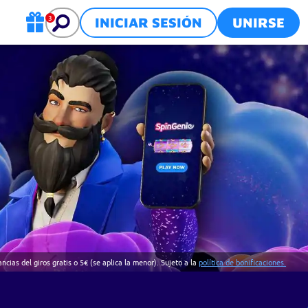
INICIAR SESIÓN
UNIRSE
cias del giros gratis o 5€ (se aplica la menor). Sujeto a la
política de bonificaciones.