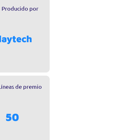
Producido por
laytech
Líneas de premio
50