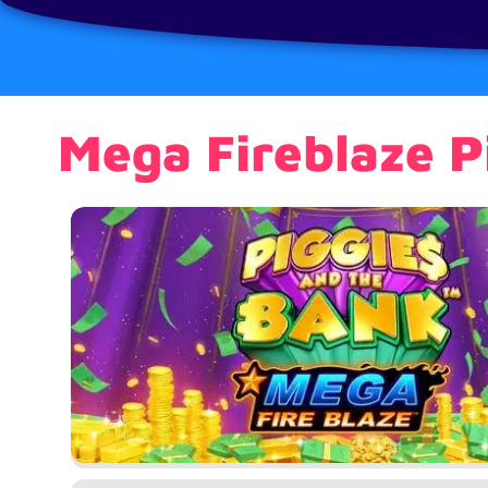
Mega Fireblaze P