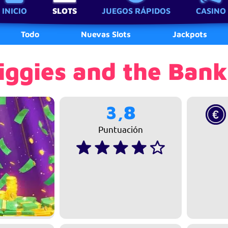
INICIO
SLOTS
JUEGOS RÁPIDOS
CASINO
Todo
Nuevas Slots
Jackpots
iggies and the Bank
3,8
Puntuación