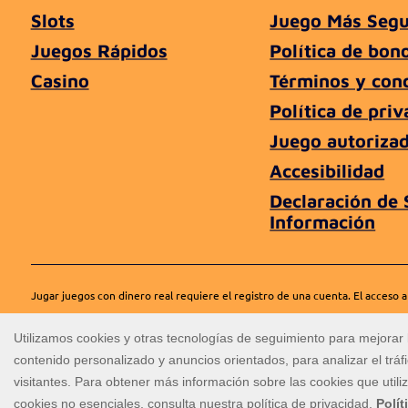
Slots
Juego Más Seg
Juegos Rápidos
Política de bon
Casino
Términos y con
Política de pri
Juego autoriza
Accesibilidad
Declaración de 
Información