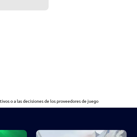
ivos o a las decisiones de los proveedores de juego