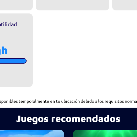
tilidad
gh
sponibles temporalmente en tu ubicación debido a los requisitos normat
Juegos recomendados