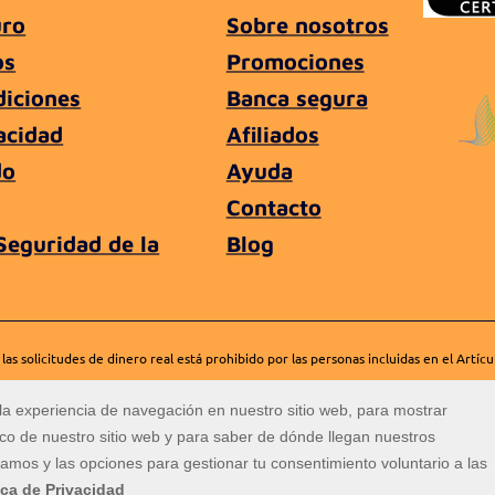
uro
Sobre nosotros
os
Promociones
diciones
Banca segura
vacidad
Afiliados
do
Ayuda
Contacto
Seguridad de la
Blog