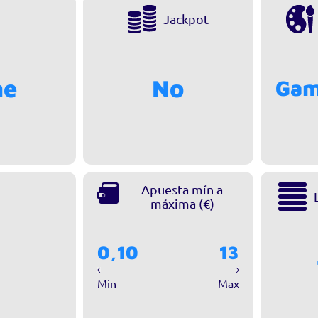
Jackpot
ne
No
Gam
Apuesta mín a
máxima (€)
0,10
13
Min
Max