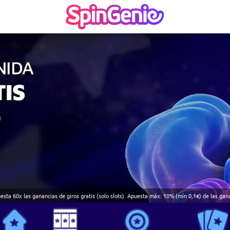
sta 60x las ganancias de giros gratis (solo slots). Apuesta máx: 10% (mín 0,1€) de las ganan