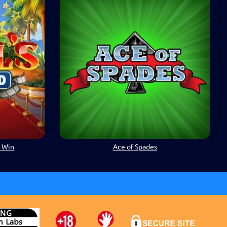
& Win
Ace of Spades