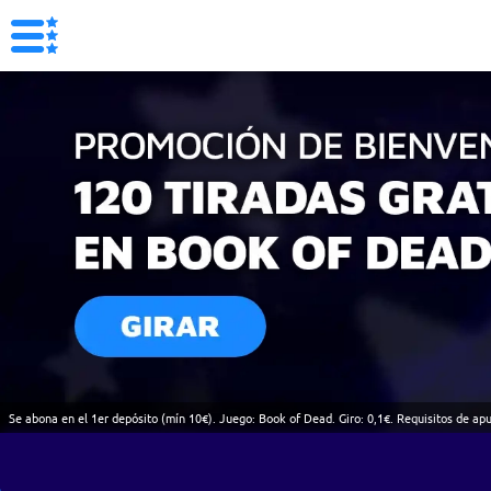
Se abona en el 1er depósito (mín 10€). Juego: Book of Dead. Giro: 0,1€. Requisitos de apue