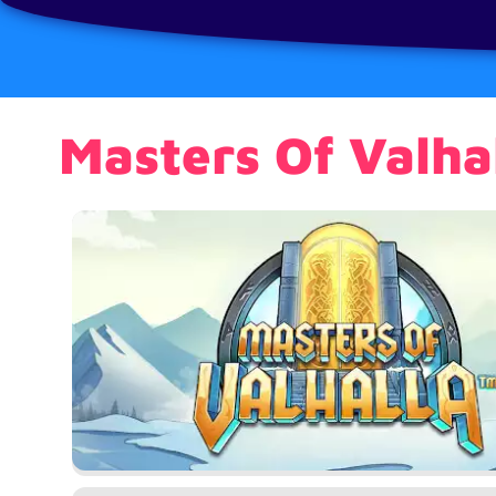
Masters Of Valha