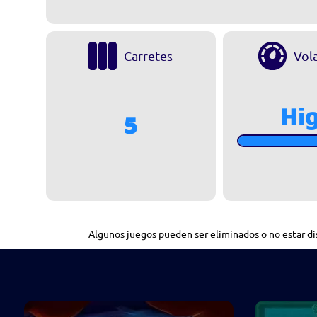
Carretes
Vola
Hi
5
Algunos juegos pueden ser eliminados o no estar di