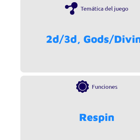
Temática del juego
2d/3d, Gods/Divi
Funciones
Respin