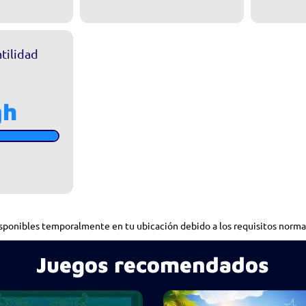
tilidad
gh
sponibles temporalmente en tu ubicación debido a los requisitos normat
Juegos recomendados