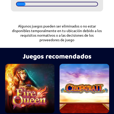
Algunos juegos pueden ser eliminados o no estar
disponibles temporalmente en tu ubicación debido a los
requisitos normativos o a las decisiones de los
proveedores de juego
Juegos recomendados