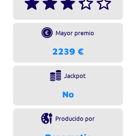
Mayor premio
2239 €
Jackpot
No
Producido por