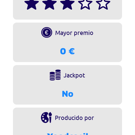
Mayor premio
0 €
Jackpot
No
Producido por