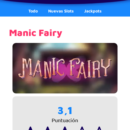
Todo
Nuevas Slots
Jackpots
Manic Fairy
3,1
Puntuación