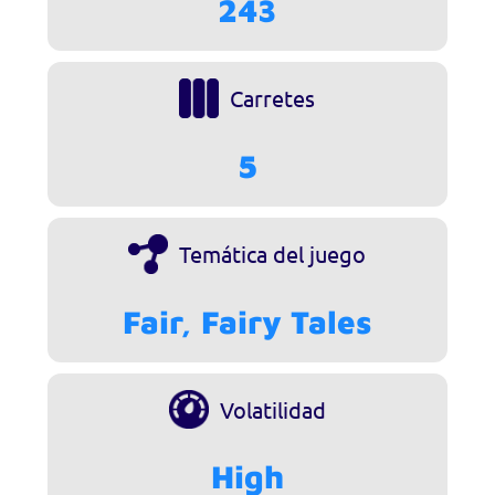
243
Carretes
5
Temática del juego
Fair, Fairy Tales
Volatilidad
High