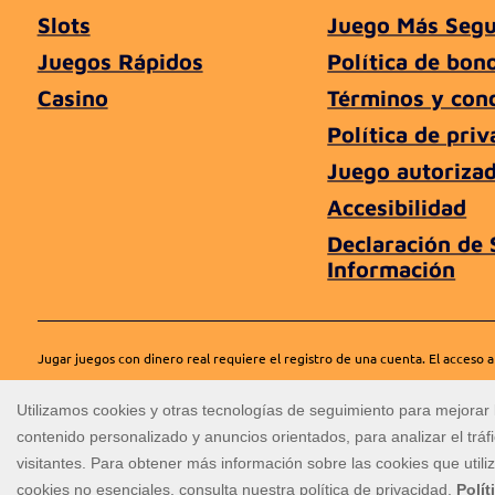
Slots
Juego Más Seg
Juegos Rápidos
Política de bon
Casino
Términos y con
Política de pri
Juego autoriza
Accesibilidad
Declaración de 
Información