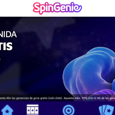
sta 60x las ganancias de giros gratis (solo slots). Apuesta máx: 10% (mín 0,1€) de las ganan