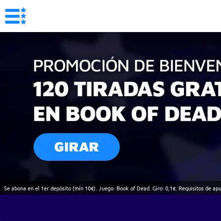
Se abona en el 1er depósito (mín 10€). Juego: Book of Dead. Giro: 0,1€. Requisitos de apue