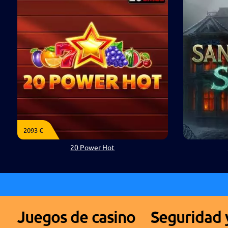
2093 €
20 Power Hot
Juegos de casino
Seguridad 