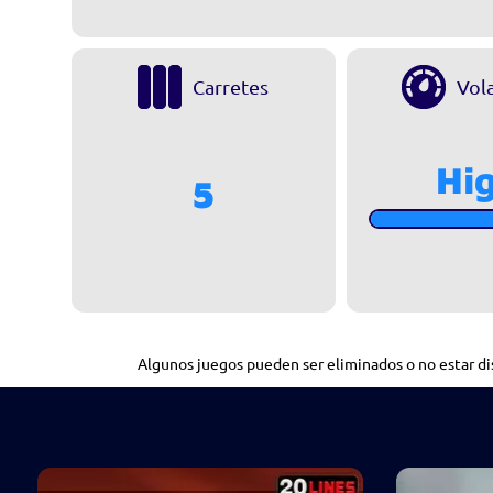
Carretes
Vola
Hi
5
Algunos juegos pueden ser eliminados o no estar di