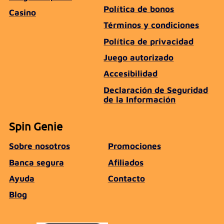
Política de bonos
Casino
Términos y condiciones
Política de privacidad
Juego autorizado
Accesibilidad
Declaración de Seguridad
de la Información
Spin Genie
Sobre nosotros
Promociones
Banca segura
Afiliados
Ayuda
Contacto
Blog