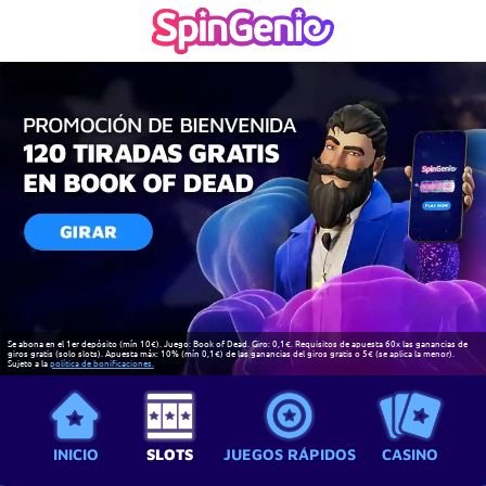
Se abona en el 1er depósito (mín 10€). Juego: Book of Dead. Giro: 0,1€. Requisitos de apuesta 60x las ganancias de
giros gratis (solo slots). Apuesta máx: 10% (mín 0,1€) de las ganancias del giros gratis o 5€ (se aplica la menor).
Sujeto a la
política de bonificaciones.
INICIO
SLOTS
JUEGOS RÁPIDOS
CASINO