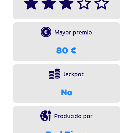
Mayor premio
80 €
Jackpot
No
Producido por