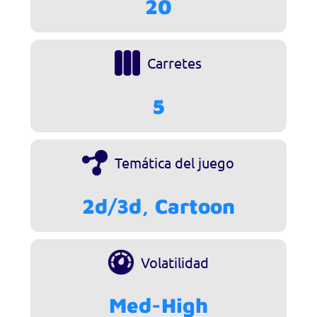
20
Carretes
5
Temática del juego
2d/3d, Cartoon
Volatilidad
Med-High