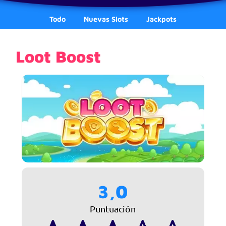
Todo
Nuevas Slots
Jackpots
Loot Boost
3,0
Puntuación