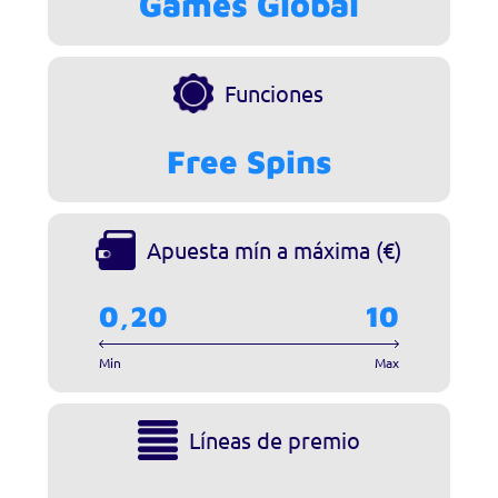
Games Global
Funciones
Free Spins
Apuesta mín a máxima (€)
0,20
10
Min
Max
Líneas de premio