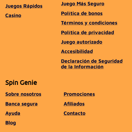
Juego Más Seguro
Juegos Rápidos
Política de bonos
Casino
Términos y condiciones
Política de privacidad
Juego autorizado
Accesibilidad
Declaración de Seguridad
de la Información
Spin Genie
Sobre nosotros
Promociones
Banca segura
Afiliados
Ayuda
Contacto
Blog