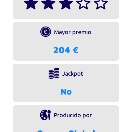
Mayor premio
204 €
Jackpot
No
Producido por