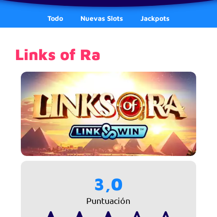
Todo
Nuevas Slots
Jackpots
Links of Ra
3,0
Puntuación