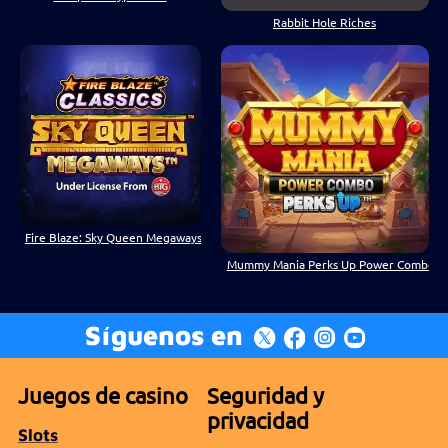
Rabbit Hole Riches
Fire Blaze: Sky Queen Megaways
Mummy Mania Perks Up Power Combo
Síguenos en
Juegos de casino
Seguridad y
privacidad
Slots