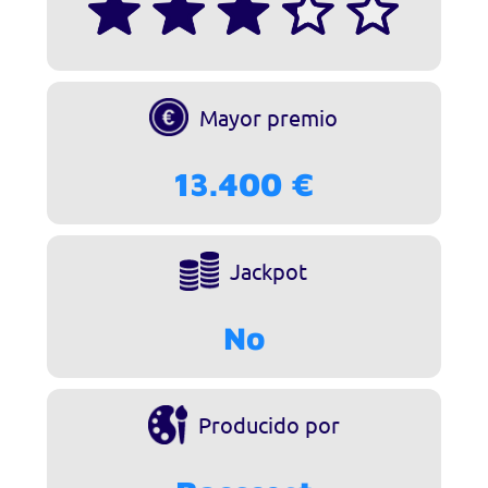
Mayor premio
13.400 €
Jackpot
No
Producido por