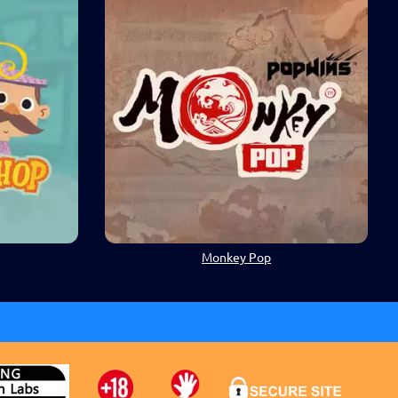
Monkey Pop