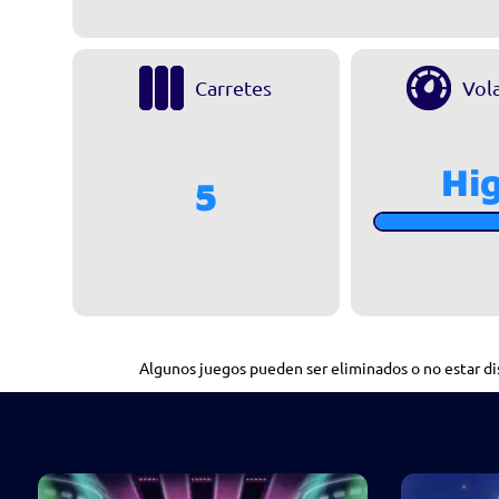
Carretes
Vola
Hi
5
Algunos juegos pueden ser eliminados o no estar di