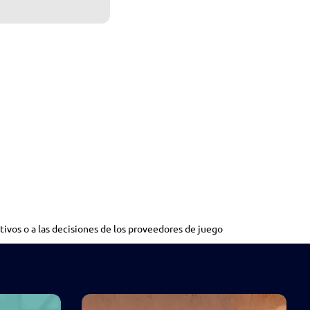
ivos o a las decisiones de los proveedores de juego