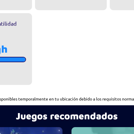
tilidad
gh
sponibles temporalmente en tu ubicación debido a los requisitos normat
Juegos recomendados