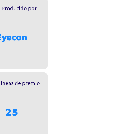
Producido por
Eyecon
Líneas de premio
25