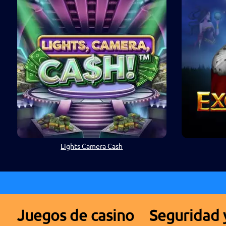
Lights Camera Cash
Juegos de casino
Seguridad 