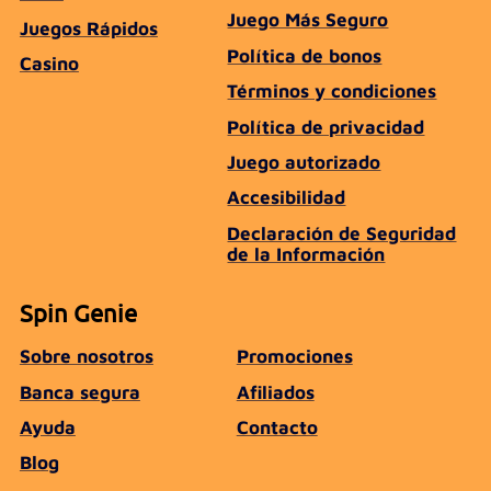
Juego Más Seguro
Juegos Rápidos
Política de bonos
Casino
Términos y condiciones
Política de privacidad
Juego autorizado
Accesibilidad
Declaración de Seguridad
de la Información
Spin Genie
Sobre nosotros
Promociones
Banca segura
Afiliados
Ayuda
Contacto
Blog