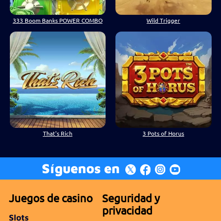
333 Boom Banks POWER COMBO
Wild Trigger
That's Rich
3 Pots of Horus
Síguenos en
Juegos de casino
Seguridad y
privacidad
Slots