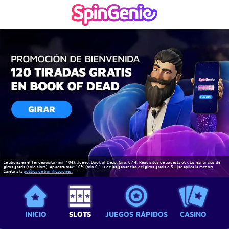
Se abona en el 1er depósito (mín 10€). Juego: Book of Dead. Giro: 0,1€. Requisitos de apuesta 60x las ganancias de
giros gratis (solo slots). Apuesta máx: 10% (mín 0,1€) de las ganancias del giros gratis o 5€ (se aplica la menor).
Sujeto a la
política de bonificaciones.
INICIO
SLOTS
JUEGOS RÁPIDOS
CASINO