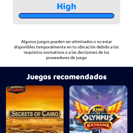
High
Algunos juegos pueden ser eliminados o no estar
disponibles temporalmente en tu ubicación debido a los
requisitos normativos o a las decisiones de los
proveedores de juego
Juegos recomendados