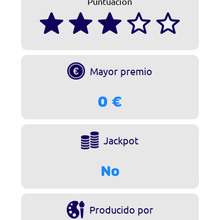
Puntuación
Mayor premio
0 €
Jackpot
No
Producido por