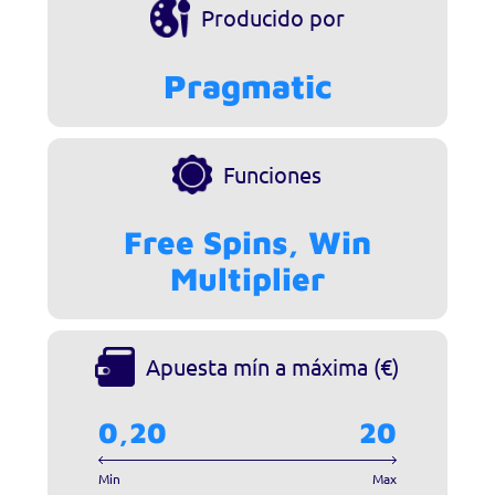
Producido por
Pragmatic
Funciones
Free Spins, Win
Multiplier
Apuesta mín a máxima (€)
0,20
20
Min
Max