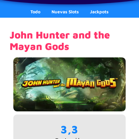
Todo
Nuevas Slots
Jackpots
John Hunter and the
Mayan Gods
3,3