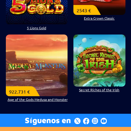
2543 €
Extra Crown Classic
5 Lions Gold
Secret Riches of the Irish
922.731 €
Age of the Gods Medusa and Monsters
Síguenos en