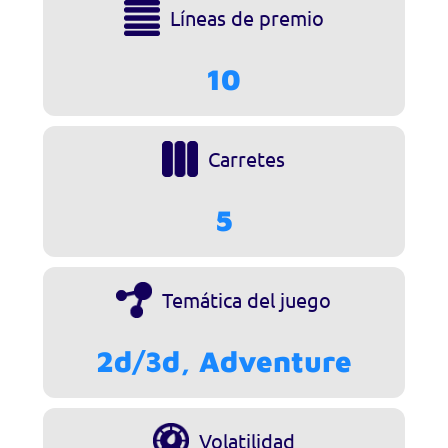
Líneas de premio
10
Carretes
5
Temática del juego
2d/3d, Adventure
Volatilidad