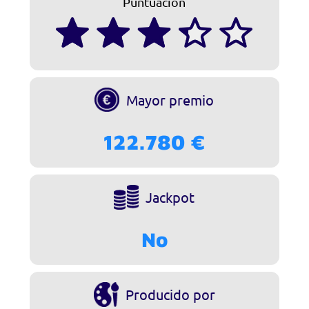
Puntuación
Mayor premio
122.780 €
Jackpot
No
Producido por