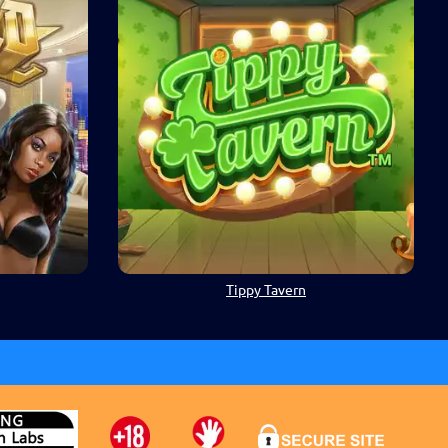
Tippy Tavern