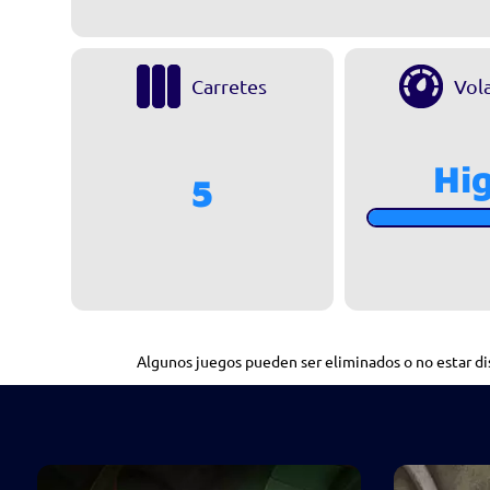
Carretes
Vola
Hi
5
Algunos juegos pueden ser eliminados o no estar di