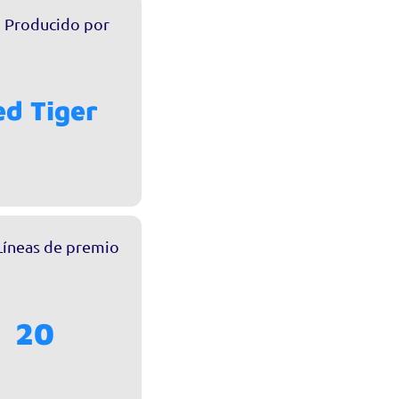
Producido por
d Tiger
Líneas de premio
20