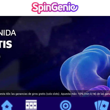
sta 60x las ganancias de giros gratis (solo slots). Apuesta máx: 10% (mín 0,1€) de las ganan