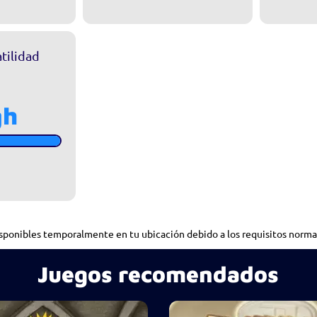
tilidad
gh
sponibles temporalmente en tu ubicación debido a los requisitos normat
Juegos recomendados