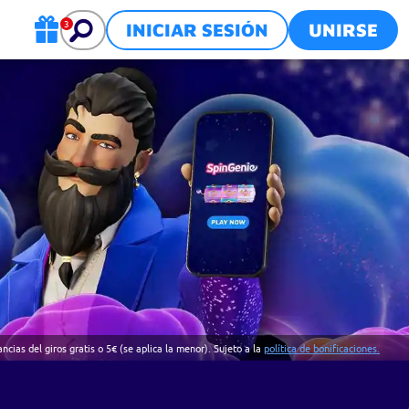
INICIAR SESIÓN
UNIRSE
cias del giros gratis o 5€ (se aplica la menor). Sujeto a la
política de bonificaciones.