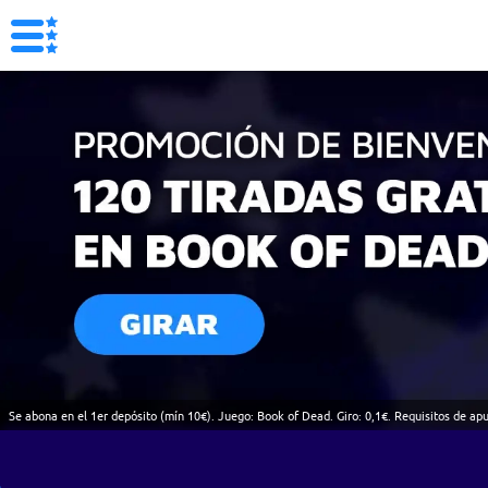
Se abona en el 1er depósito (mín 10€). Juego: Book of Dead. Giro: 0,1€. Requisitos de apue