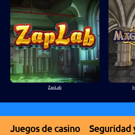
ZapLab
M
Juegos de casino
Seguridad 