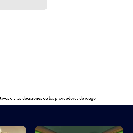
ivos o a las decisiones de los proveedores de juego