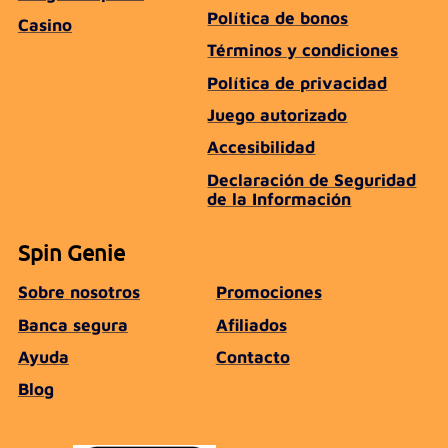
Política de bonos
Casino
Términos y condiciones
Política de privacidad
Juego autorizado
Accesibilidad
Declaración de Seguridad
de la Información
Spin Genie
Sobre nosotros
Promociones
Banca segura
Afiliados
Ayuda
Contacto
Blog