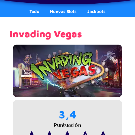
Todo
Nuevas Slots
Jackpots
Invading Vegas
3,4
Puntuación