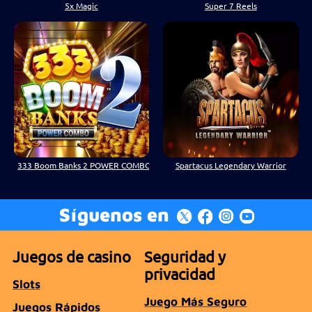
5x Magic
Super 7 Reels
333 Boom Banks 2 POWER COMBO
Spartacus Legendary Warrior
Síguenos en
Juegos de casino
Seguridad y
privacidad
Slots
Juego Más Seguro
Juegos Rápidos