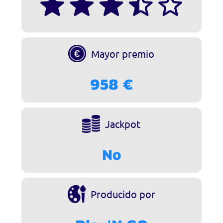
Mayor premio
958 €
Jackpot
No
Producido por