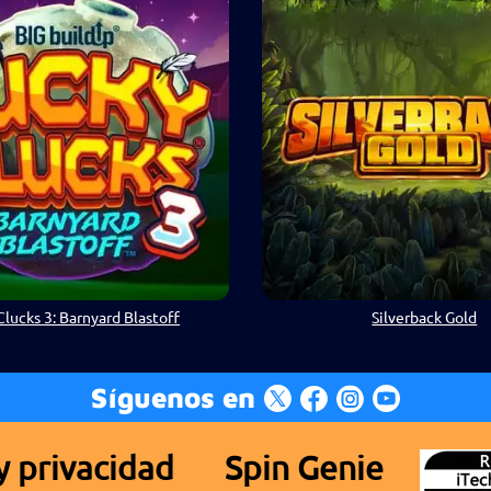
Clucks 3: Barnyard Blastoff
Silverback Gold
Síguenos en
y privacidad
Spin Genie