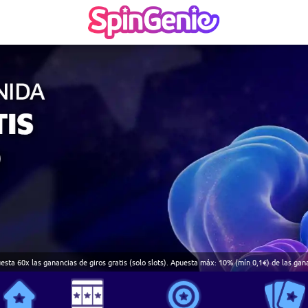
sta 60x las ganancias de giros gratis (solo slots). Apuesta máx: 10% (mín 0,1€) de las ganan