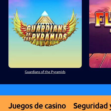
Guardians of the Pyramids
Juegos de casino
Seguridad 