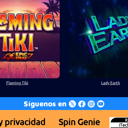
Flaming Tiki
Lady Earth
Síguenos en
y privacidad
Spin Genie