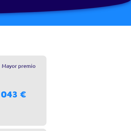
Mayor premio
1043 €