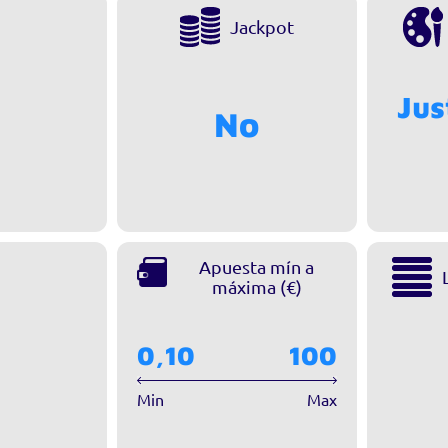
Jackpot
Jus
No
Apuesta mín a
máxima (€)
0,10
100
Min
Max