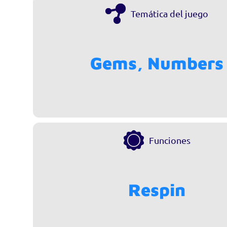
Temática del juego
Gems, Numbers
Funciones
Respin