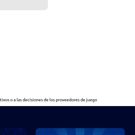
ivos o a las decisiones de los proveedores de juego