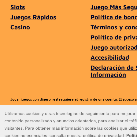
Slots
Juego Más Seg
Juegos Rápidos
Política de bon
Casino
Términos y con
Política de pri
Juego autoriza
Accesibilidad
Declaración de 
Información