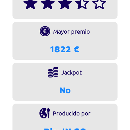
Mayor premio
1822 €
Jackpot
No
Producido por