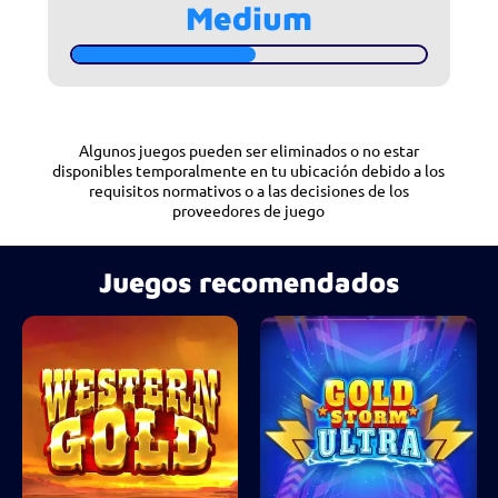
Medium
Algunos juegos pueden ser eliminados o no estar
disponibles temporalmente en tu ubicación debido a los
requisitos normativos o a las decisiones de los
proveedores de juego
Juegos recomendados