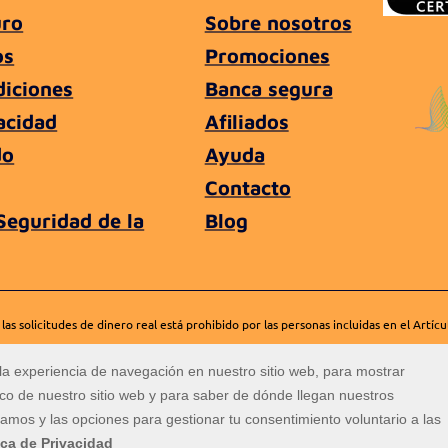
uro
Sobre nosotros
os
Promociones
diciones
Banca segura
vacidad
Afiliados
do
Ayuda
Contacto
Seguridad de la
Blog