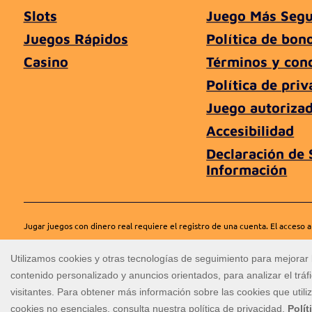
Slots
Juego Más Seg
Juegos Rápidos
Política de bon
Casino
Términos y con
Política de pri
Juego autoriza
Accesibilidad
Declaración de 
Información