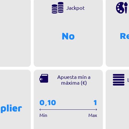
Jackpot
No
Re
Apuesta mín a
máxima (€)
0,10
1
plier
Min
Max