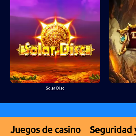
Solar Disc
Juegos de casino
Seguridad 