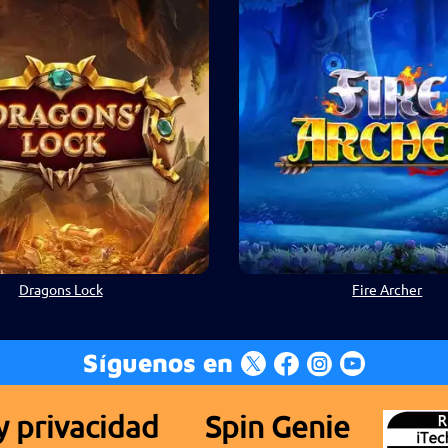
Dragons Lock
Fire Archer
Síguenos en
y privacidad
Spin Genie