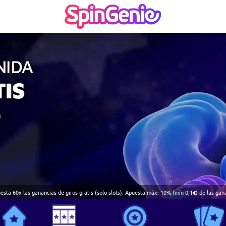
sta 60x las ganancias de giros gratis (solo slots). Apuesta máx: 10% (mín 0,1€) de las ganan