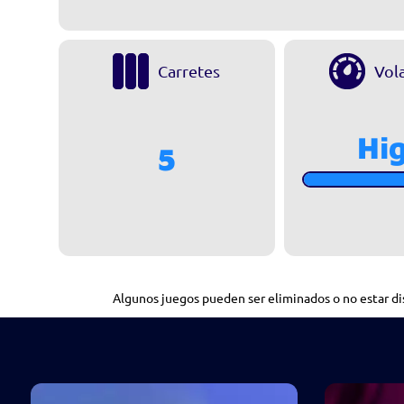
Carretes
Vola
Hi
5
Algunos juegos pueden ser eliminados o no estar di