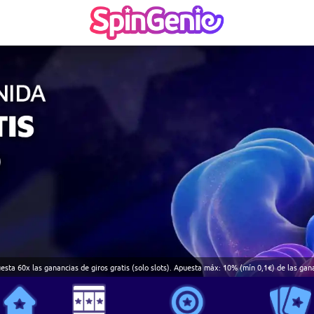
sta 60x las ganancias de giros gratis (solo slots). Apuesta máx: 10% (mín 0,1€) de las ganan