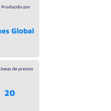
Producido por
es Global
Líneas de premio
20