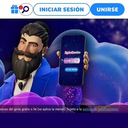
INICIAR SESIÓN
UNIRSE
cias del giros gratis o 5€ (se aplica la menor). Sujeto a la
política de bonificaciones.