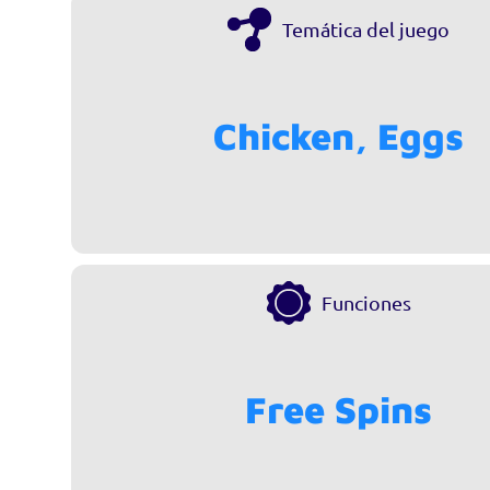
Temática del juego
Chicken, Eggs
Funciones
Free Spins