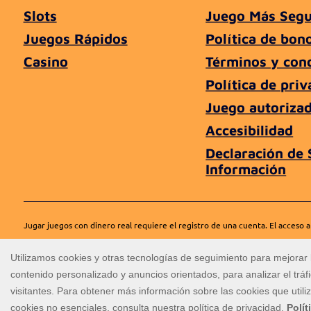
Slots
Juego Más Seg
Juegos Rápidos
Política de bon
Casino
Términos y con
Política de pri
Juego autoriza
Accesibilidad
Declaración de 
Información