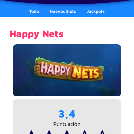
Todo
Nuevas Slots
Jackpots
Happy Nets
3,4
Puntuación