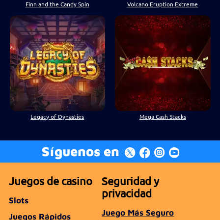
Finn and the Candy Spin
Volcano Eruption Extreme
Legacy of Dynasties
Mega Cash Stacks
Síguenos en
Juegos de casino
Seguridad y
privacidad
Slots
Juego Más Seguro
Juegos Rápidos