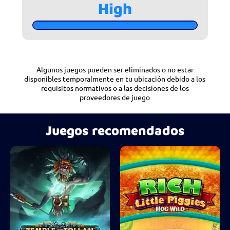
High
Algunos juegos pueden ser eliminados o no estar
disponibles temporalmente en tu ubicación debido a los
requisitos normativos o a las decisiones de los
proveedores de juego
Juegos recomendados