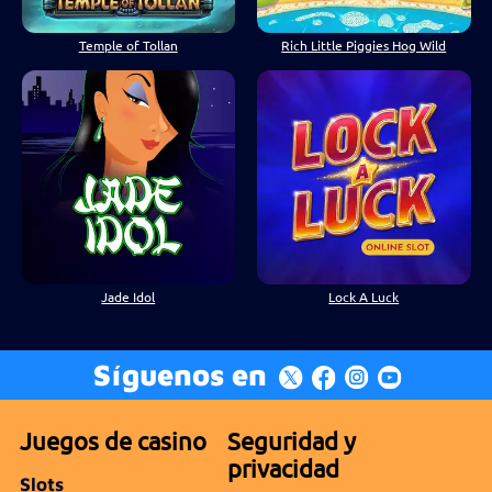
Temple of Tollan
Rich Little Piggies Hog Wild
Jade Idol
Lock A Luck
Síguenos en
Juegos de casino
Seguridad y
privacidad
Slots