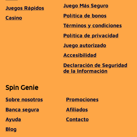
Juego Más Seguro
Juegos Rápidos
Política de bonos
Casino
Términos y condiciones
Política de privacidad
Juego autorizado
Accesibilidad
Declaración de Seguridad
de la Información
Spin Genie
Sobre nosotros
Promociones
Banca segura
Afiliados
Ayuda
Contacto
Blog