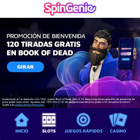
Se abona en el 1er depósito (mín 10€). Juego: Book of Dead. Giro: 0,1€. Requisitos de apuesta 60x las ganancias de
giros gratis (solo slots). Apuesta máx: 10% (mín 0,1€) de las ganancias del giros gratis o 5€ (se aplica la menor).
Sujeto a la
política de bonificaciones.
INICIO
SLOTS
JUEGOS RÁPIDOS
CASINO