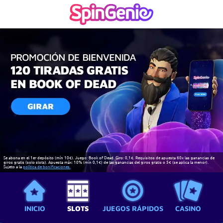
Se abona en el 1er depósito (mín 10€). Juego: Book of Dead. Giro: 0,1€. Requisitos de apuesta 60x las ganancias de
giros gratis (solo slots). Apuesta máx: 10% (mín 0,1€) de las ganancias del giros gratis o 5€ (se aplica la menor).
Sujeto a la
política de bonificaciones.
INICIO
SLOTS
JUEGOS RÁPIDOS
CASINO