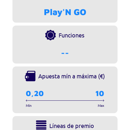
Play'N GO
Funciones
--
Apuesta mín a máxima (€)
0,20
10
Min
Max
Líneas de premio