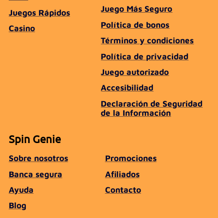
Juego Más Seguro
Juegos Rápidos
Política de bonos
Casino
Términos y condiciones
Política de privacidad
Juego autorizado
Accesibilidad
Declaración de Seguridad
de la Información
Spin Genie
Sobre nosotros
Promociones
Banca segura
Afiliados
Ayuda
Contacto
Blog