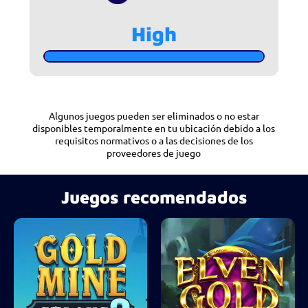
High
Algunos juegos pueden ser eliminados o no estar
disponibles temporalmente en tu ubicación debido a los
requisitos normativos o a las decisiones de los
proveedores de juego
Juegos recomendados