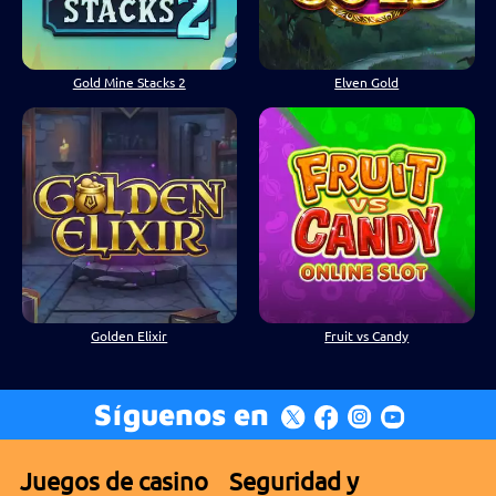
Gold Mine Stacks 2
Elven Gold
Golden Elixir
Fruit vs Candy
Síguenos en
Juegos de casino
Seguridad y