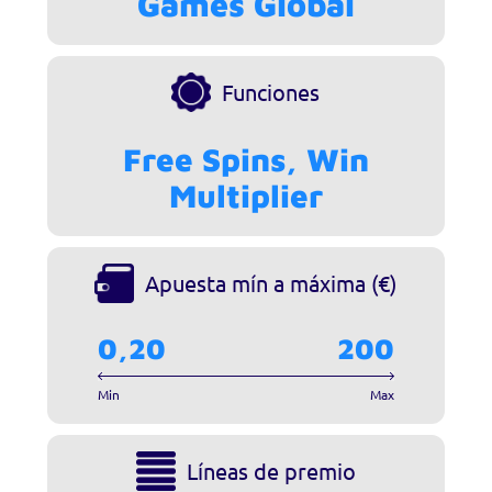
Games Global
Funciones
Free Spins, Win
Multiplier
Apuesta mín a máxima (€)
0,20
200
Min
Max
Líneas de premio