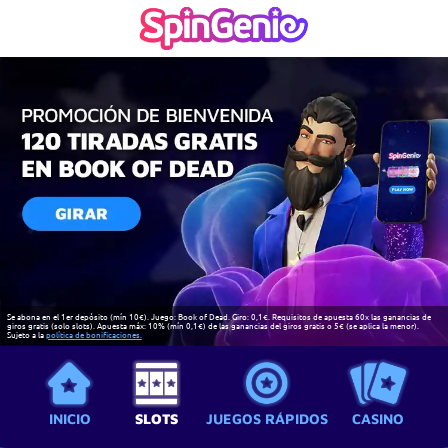
Se abona en el 1er depósito (mín 10€). Juego: Book of Dead. Giro: 0,1€. Requisitos de apuesta 60x las ganancias de
giros gratis (solo slots). Apuesta máx: 10% (mín 0,1€) de las ganancias del giros gratis o 5€ (se aplica la menor).
Sujeto a la
política de bonificaciones.
INICIO
SLOTS
JUEGOS RÁPIDOS
CASINO