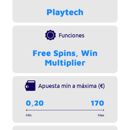
Playtech
Funciones
Free Spins, Win
Multiplier
Apuesta mín a máxima (€)
0,20
170
Min
Max