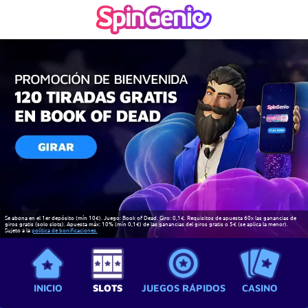
Se abona en el 1er depósito (mín 10€). Juego: Book of Dead. Giro: 0,1€. Requisitos de apuesta 60x las ganancias de
giros gratis (solo slots). Apuesta máx: 10% (mín 0,1€) de las ganancias del giros gratis o 5€ (se aplica la menor).
Sujeto a la
política de bonificaciones.
INICIO
SLOTS
JUEGOS RÁPIDOS
CASINO