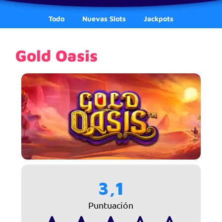
Todo
Nuevas Slots
Jackpots
Gold Oasis
3,1
Puntuación