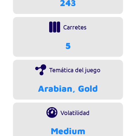
243
Carretes
5
Temática del juego
Arabian, Gold
Volatilidad
Medium