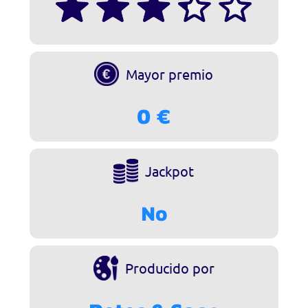
Mayor premio
0 €
Jackpot
No
Producido por