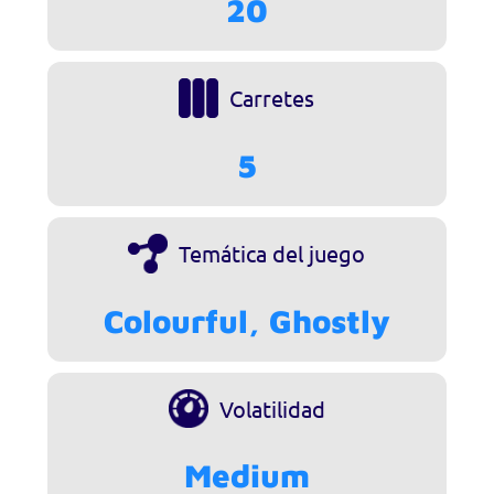
20
Carretes
5
Temática del juego
Colourful, Ghostly
Volatilidad
Medium