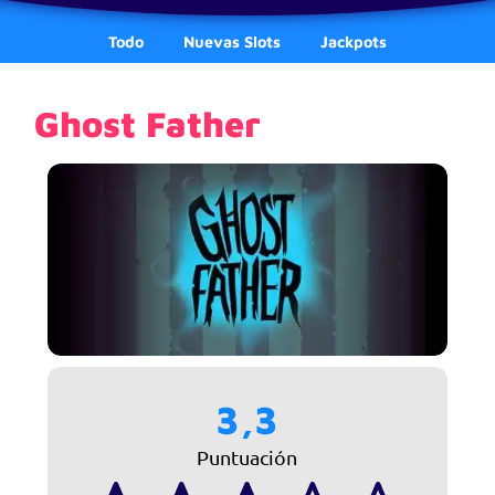
Todo
Nuevas Slots
Jackpots
Ghost Father
3,3
Puntuación