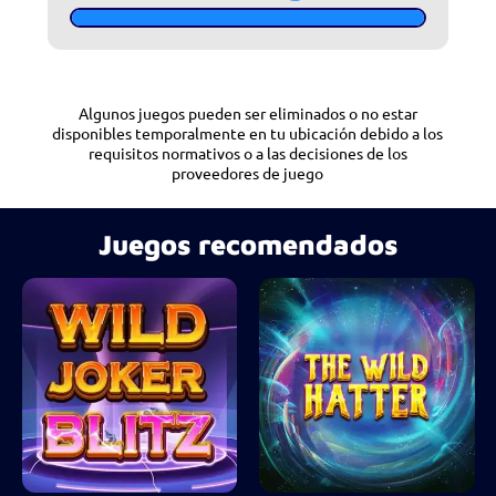
Algunos juegos pueden ser eliminados o no estar
disponibles temporalmente en tu ubicación debido a los
requisitos normativos o a las decisiones de los
proveedores de juego
Juegos recomendados