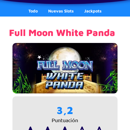
Todo
Nuevas Slots
Jackpots
Full Moon White Panda
3,2
Puntuación