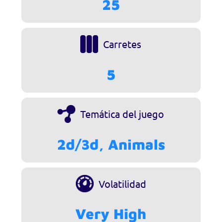
25
Carretes
5
Temática del juego
2d/3d, Animals
Volatilidad
Very High