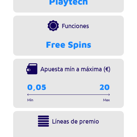
Playtech
Funciones
Free Spins
Apuesta mín a máxima (€)
0,05
20
Min
Max
Líneas de premio