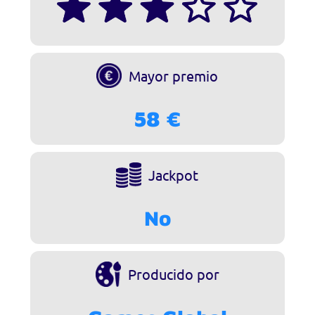
Mayor premio
58 €
Jackpot
No
Producido por