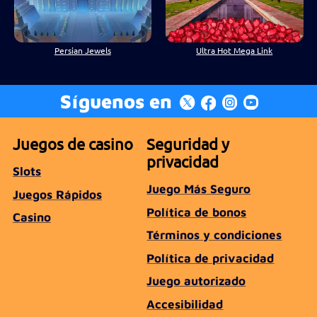
Persian Jewels
Ultra Hot Mega Link
Síguenos en
Juegos de casino
Seguridad y
privacidad
Slots
Juego Más Seguro
Juegos Rápidos
Política de bonos
Casino
Términos y condiciones
Política de privacidad
Juego autorizado
Accesibilidad