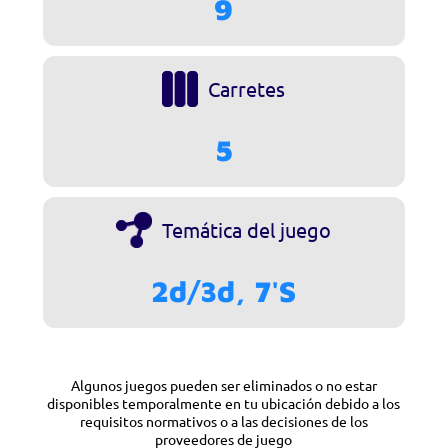
9
Carretes
5
Temática del juego
2d/3d, 7'S
Algunos juegos pueden ser eliminados o no estar
disponibles temporalmente en tu ubicación debido a los
requisitos normativos o a las decisiones de los
proveedores de juego