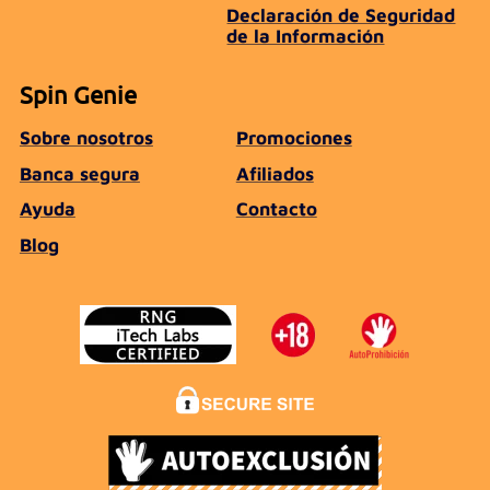
Declaración de Seguridad
de la Información
Spin Genie
Sobre nosotros
Promociones
Banca segura
Afiliados
Ayuda
Contacto
Blog