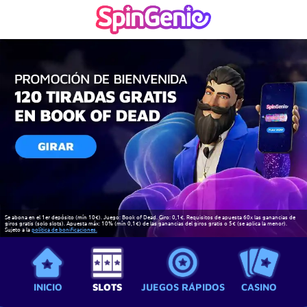
Se abona en el 1er depósito (mín 10€). Juego: Book of Dead. Giro: 0,1€. Requisitos de apuesta 60x las ganancias de
giros gratis (solo slots). Apuesta máx: 10% (mín 0,1€) de las ganancias del giros gratis o 5€ (se aplica la menor).
Sujeto a la
política de bonificaciones.
INICIO
SLOTS
JUEGOS RÁPIDOS
CASINO