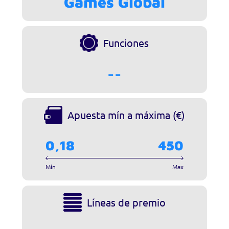
Games Global
Funciones
--
Apuesta mín a máxima (€)
0,18
450
Min
Max
Líneas de premio