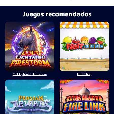
Juegos recomendados
Colt Lightning Firestorm
Fruit Shop