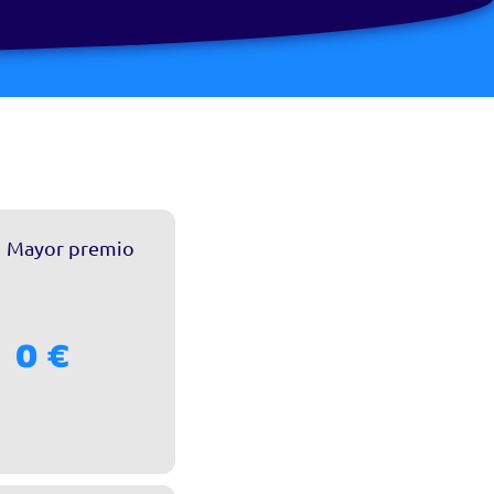
Mayor premio
0 €