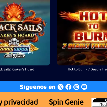
ck Sails: Kraken's Hoard
Hot to Burn - 7 Deadly Fre
Síguenos en
y privacidad
Spin Genie