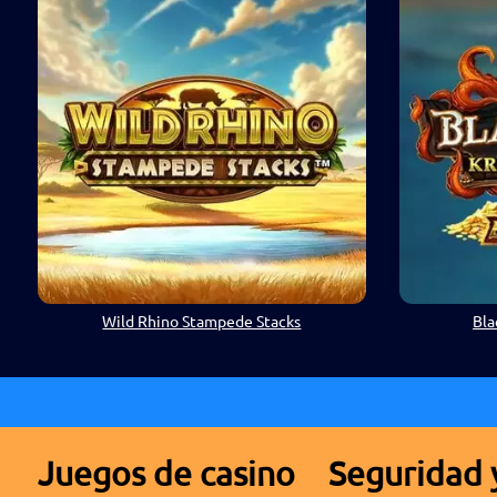
Wild Rhino Stampede Stacks
Bla
Juegos de casino
Seguridad 