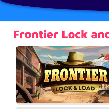
Frontier Lock an