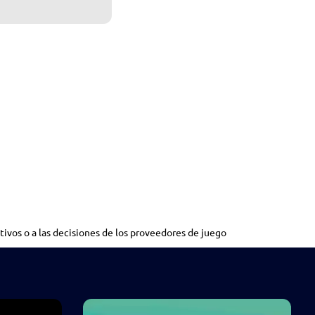
ivos o a las decisiones de los proveedores de juego