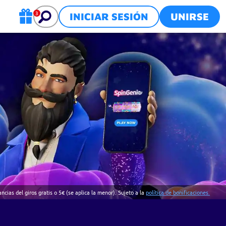
INICIAR SESIÓN
UNIRSE
cias del giros gratis o 5€ (se aplica la menor). Sujeto a la
política de bonificaciones.